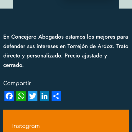
En Concejero Abogados estamos los mejores para
defender sus intereses en Torrejón de Ardoz. Trato
directo y personalizado. Precio ajustado y
cerrado.
Compartir
F
W
T
L
S
a
h
w
i
h
c
a
i
n
a
Instagram