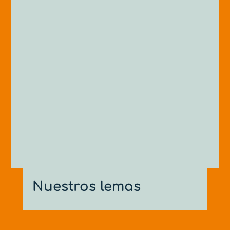
Presupuesto cerrado en función del
procedimiento. Posibilidad de financiación del
mismo según sus posibilidades.
Nuestros lemas