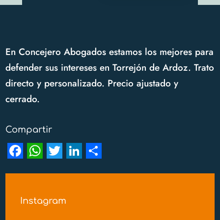
En Concejero Abogados estamos los mejores para
defender sus intereses en Torrejón de Ardoz. Trato
directo y personalizado. Precio ajustado y
cerrado.
Compartir
F
W
T
L
S
a
h
w
i
h
c
a
i
n
a
Instagram
e
t
t
k
r